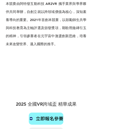
本競賽由阿特發互動科技 AR2VR 攜手業界與學界夥
伴共同舉辦，自創立就以跨領域價值為核心，深知素
養導向的重要。2021年首創本競賽，以鼓勵師生共學
與科技教育為主軸評選及頒發獎項，期盼用拋磚引玉
的精神，引領參賽者在元宇宙中激盪創新思維，培養
未來改變世界、邁入國際的推手。
2025 全國VR跨域盃 精華成果
立即報名參賽