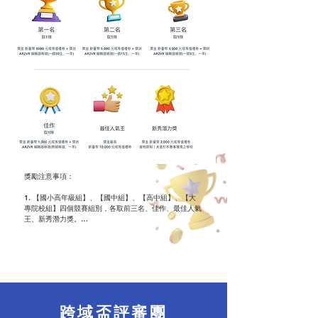
獎勵注意事項：

1. 【國小高年級組】、【國中組】、【高中組】、【大
專院校組】四個競賽組別，各取前三名、佳作、最佳人氣
王、新秀潛力獎。

2. 得獎隊伍每隊可獲得團隊獎狀一只。

3. 本活動各獎項或獎品以公告於本活動網站上的資料為
準，如遇不可抗拒之因素，主辦單位保留更換其他等值獎
項或獎品之權利，得獎者不得異議。本活動各獎項或獎品
之得獎者將公布於競賽網站。

4. 得獎者不得以任何理由要求補發、轉讓、折換現金或
更換其他獎項，亦不得將得獎權利轉讓第三人。

5. 競賽獎金扣除應付稅款後，由獲獎團隊指導教師或學
跨域盃評審團
生家長統一領取，並依中華民國稅法認列所得。請於規定