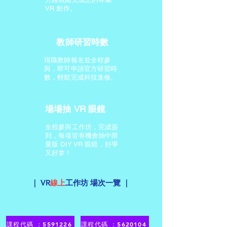
VR 創作。
教師研習時數
現職教師報名並全程參
與，即可申請官方研習時
數，輕鬆完成科技進修。
場場抽 VR 眼鏡
全程參與工作坊，完成簽
到，每場皆有機會抽中限
量版 DIY VR 眼鏡，好學
又好拿！
｜ VR
線上
工作坊 場次一覽 ｜
課程代碼 ：5591226
課程代碼 ：5620104