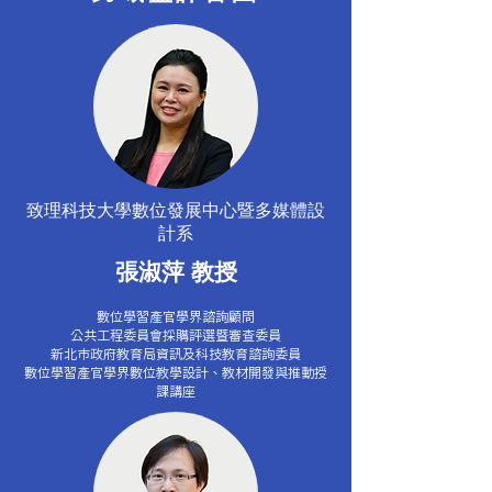
參賽獎勵
期限內繳交領獎文件，若未於規定期限內提供領獎文件，
主辦單位得沒入該筆獎金或獎品，得獎者不得有異議。

6. 若得獎團隊之指導老師所提供的電子郵件不正確，以
致承辦單位無法聯絡，將視同放棄得獎權利。為避免您的
權益受損，得獎者若在得獎名單公開後 7個工作日內未收
到通知，亦請與承辦單位聯絡。

7. 獎品一律於承辦單位確認領獎文件無誤後以郵寄方式
提供。若有登錄資料不實、違反本網站各項規範或未簽填
領取憑證者，承辦單位有權取消其得獎資格。
致理科技大學數位發展中心暨多媒體設
計系
​張淑萍 教授
數位學習產官學界諮詢顧問
公共工程委員會採購評選暨審查委員
新北市政府教育局資訊及科技教育諮詢委員
數位學習產官學界數位教學設計、教材開發與推動授
課講座