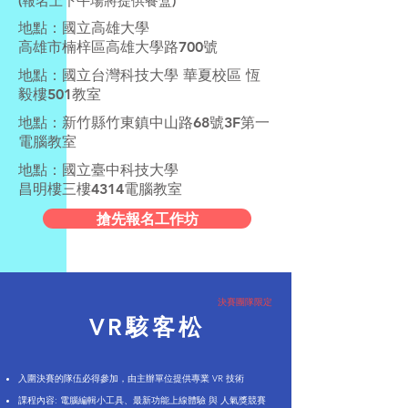
(報名上下午場將提供餐盒)
地點：國立高雄大學
高雄市楠梓區高雄大學路700號
地點：國立台灣科技大學 華夏校區 恆
毅樓501教室
地點：新竹縣竹東鎮中山路68號3F第一
電腦教室
地點：國立臺中科技大學
昌明樓三樓4314電腦教室
搶先報名工作坊
​決賽團隊限定
VR駭客松
入圍決賽的隊伍必得參加，由主辦單位提供專業 VR 技術
課程內容:
電腦編輯小工具、最新功能上線體驗
與 人氣獎競賽