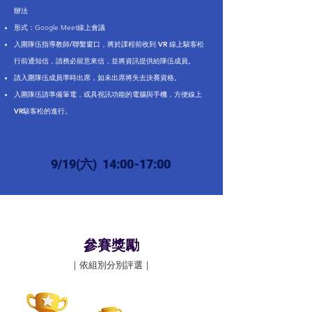
辦法
形式：Google Meet線上會議
入圍隊伍指導教師/聯繫窗口，將於課程前收到 VR 線上駭客松
行前通知信，請務必留意來信，並將資訊提供給隊伍成員。
請入圍隊伍成員準時出席，如未出席將失去決賽資格。
入圍隊伍請準備筆電，或具視訊功能的電腦與手機，方便線上
VR駭客松的進行。
9/19(六) 14:00-17:00
總價值
高達
159 萬元！
​參賽獎勵
｜依組別分別評選｜